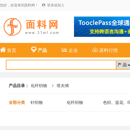
您好，欢迎来到面料网！
登录或加入





首页
产品
企业
原料行情
产品目录：
化纤织物
塔夫绸

全部分类
针织物
化纤织物
色织、提花、
布
麻纺织物
特种面料
新型纤维面料