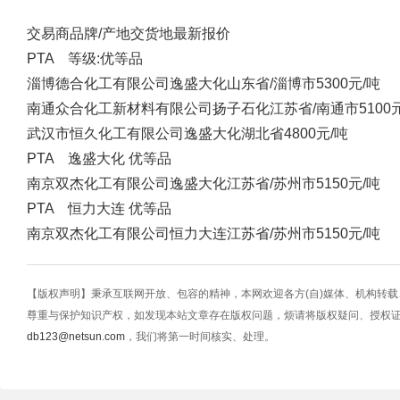
交易商
品牌/产地
交货地
最新报价
PTA 等级:优等品
淄博德合化工有限公司
逸盛大化
山东省/淄博市
5300元/吨
南通众合化工新材料有限公司
扬子石化
江苏省/南通市
5100
武汉市恒久化工有限公司
逸盛大化
湖北省
4800元/吨
PTA 逸盛大化 优等品
南京双杰化工有限公司
逸盛大化
江苏省/苏州市
5150元/吨
PTA 恒力大连 优等品
南京双杰化工有限公司
恒力大连
江苏省/苏州市
5150元/吨
【版权声明】秉承互联网开放、包容的精神，本网欢迎各方(自)媒体、机构转
尊重与保护知识产权，如发现本站文章存在版权问题，烦请将版权疑问、授权
db123@netsun.com
，我们将第一时间核实、处理。