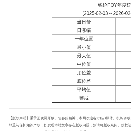
锦纶POY年度
(2025-02-03 -- 2026-0
当日价
日涨幅
一年位置
最小值
最大值
中位值
顶位差
底位差
平均值
警戒
【版权声明】秉承互联网开放、包容的精神，本网欢迎各方(自)媒体、机构转
尊重与保护知识产权，如发现本站文章存在版权问题，烦请将版权疑问、授权